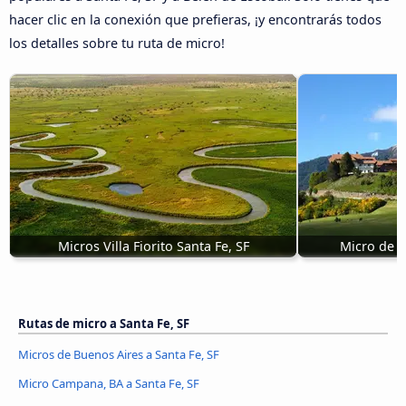
hacer clic en la conexión que prefieras, ¡y encontrarás todos
los detalles sobre tu ruta de micro!
Micros Villa Fiorito Santa Fe, SF
Micro de B
Rutas de micro a Santa Fe, SF
Micros de Buenos Aires a Santa Fe, SF
Micro Campana, BA a Santa Fe, SF