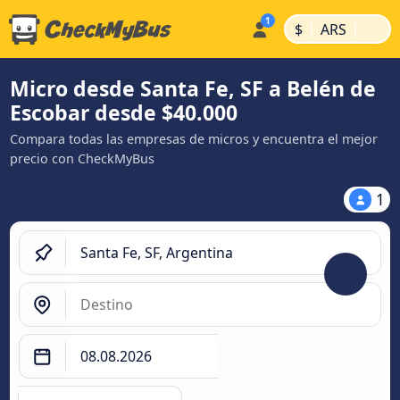
|
|
$
ARS
Micro desde Santa Fe, SF a Belén de
Escobar desde $40.000
Compara todas las empresas de micros y encuentra el mejor
precio con CheckMyBus
1