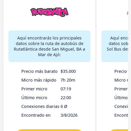
Aquí encontrarás los principales
Aquí encon
datos sobre la ruta de autobús de
datos sobr
Rutatlántica desde San Miguel, BA a
Sol Bus des
Mar de Ajó:
Precio más barato
$35.000
Precio 
Micro más rápido
7h 20m
Micro m
Primer micro
07:19
Primer 
Último micro
22:00
Último 
Conexiones diarias
6 Ø
Conexio
Encontrado en
3/8/2026
Encontr