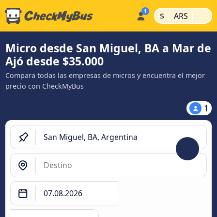
|
|
$
ARS
Micro desde San Miguel, BA a Mar de
Ajó desde $35.000
Compara todas las empresas de micros y encuentra el mejor
precio con CheckMyBus
1