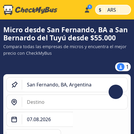
|
|
$
ARS
Micro desde San Fernando, BA a San
Bernardo del Tuyú desde $55.000
Compara todas las empresas de micros y encuentra el mejor
precio con CheckMyBus
1