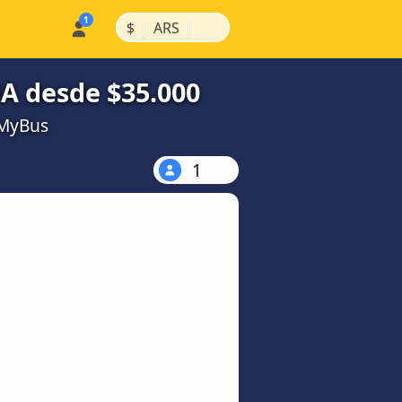
|
|
$
ARS
BA desde $35.000
kMyBus
1