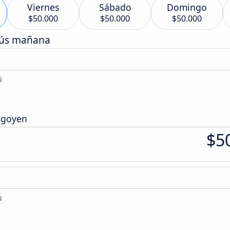
Viernes
Sábado
Domingo
$50.000
$50.000
$50.000
bús mañana
ú
rigoyen
$5
ú