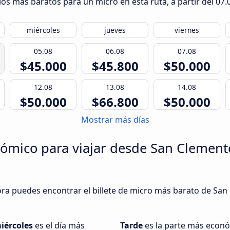
ios más baratos para un micro en esta ruta, a partir del
07.
miércoles
jueves
viernes
05.08
06.08
07.08
$45.000
$45.800
$50.000
12.08
13.08
14.08
$50.000
$66.800
$50.000
Mostrar más días
mico para viajar desde San Clemente 
ora puedes encontrar el billete de micro más barato de San 
iércoles
es el día más
Tarde
es la parte más econó