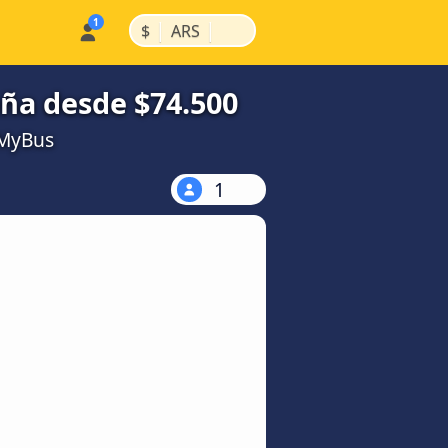
|
|
$
ARS
ña desde $74.500
kMyBus
1