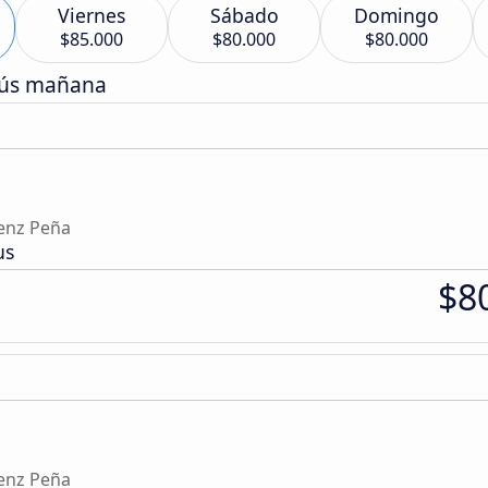
Viernes
Sábado
Domingo
$85.000
$80.000
$80.000
bús mañana
enz Peña
us
$8
enz Peña