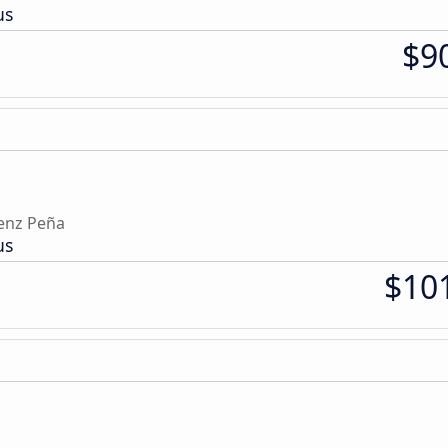
us
$9
enz Peña
us
$10