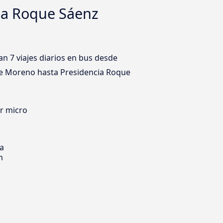
ia Roque Sáenz
n 7 viajes diarios en bus desde
sde Moreno hasta Presidencia Roque
er micro
ia
m