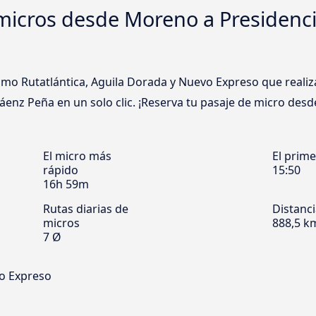
micros desde Moreno a Presidenc
o Rutatlántica, Aguila Dorada y Nuevo Expreso que realiza
enz Peña en un solo clic. ¡Reserva tu pasaje de micro de
El micro más
El prim
rápido
15:50
16h 59m
Rutas diarias de
Distanc
micros
888,5 k
7 Ø
vo Expreso