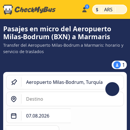
|
|
$
ARS
Pasajes en micro del Aeropuerto
Milas-Bodrum (BXN) a Marmaris
Transfer del Aeropuerto Milas-Bodrum a Marmaris: horario y
servicio de traslados
1