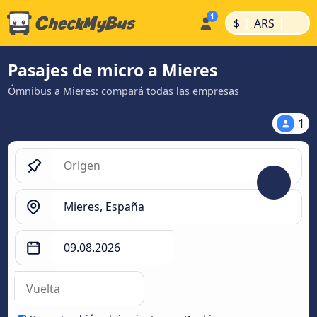
|
|
$
ARS
Pasajes de micro a Mieres
Ómnibus a Mieres: compará todas las empresas
1