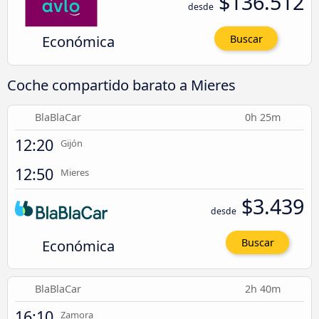
$136.512
desde
Económica
Buscar
Coche compartido barato a Mieres
BlaBlaCar
0h 25m
12:20
Gijón
12:50
Mieres
$3.439
desde
Económica
Buscar
BlaBlaCar
2h 40m
16:10
Zamora