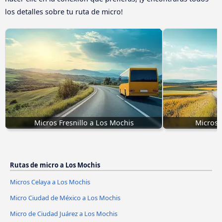
los detalles sobre tu ruta de micro!
Micros Fresnillo a Los Mochis
Micros 
Rutas de micro a Los Mochis
Micros Celaya a Los Mochis
Micro Ciudad de México a Los Mochis
Micro de Ciudad Juárez a Los Mochis