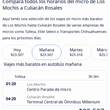
Compará todos los horarios del micro de Los
Mochis a Culiacán Rosales
Aquí tenés una selección de los viajes en micro más baratos
de Los Mochis hasta Culiacán Rosales de varias empresas de
micros como Tufesa, Elite Select o Transportes Chihuahuenses
para los próximos días.
Hoy
Mañana
Martes
Miérco
$23.507
$23.507
$25.318
$25.3
Viajes más baratos en autobús mañana
Tufesa
3h 0m
01:20
Los Mochis
Centro Parada de micro
Culiacán Rosales
04:20
Terminal Central de Ómnibus Millenium