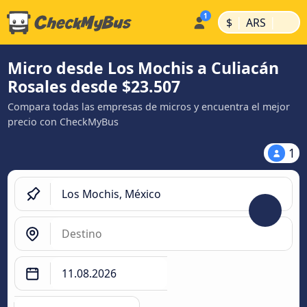
|
|
$
ARS
Micro desde Los Mochis a Culiacán
Rosales desde $23.507
Compara todas las empresas de micros y encuentra el mejor
precio con CheckMyBus
1