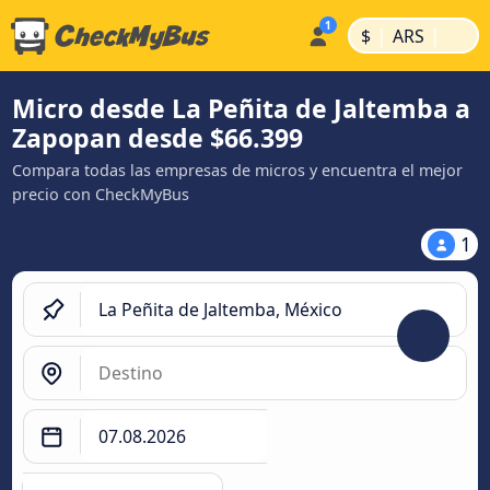
|
|
$
ARS
Micro desde La Peñita de Jaltemba a
Zapopan desde $66.399
Compara todas las empresas de micros y encuentra el mejor
precio con CheckMyBus
1