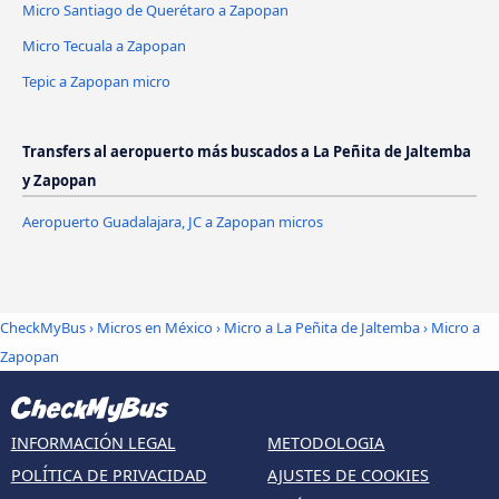
Micro Santiago de Querétaro a Zapopan
Micro Tecuala a Zapopan
Tepic a Zapopan micro
Transfers al aeropuerto más buscados a La Peñita de Jaltemba
y Zapopan
Aeropuerto Guadalajara, JC a Zapopan micros
CheckMyBus
›
Micros en México
›
Micro a La Peñita de Jaltemba
›
Micro a
Zapopan
INFORMACIÓN LEGAL
METODOLOGIA
POLÍTICA DE PRIVACIDAD
AJUSTES DE COOKIES