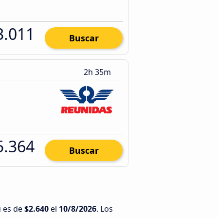
3.011
Buscar
2h 35m
5.364
Buscar
ú es de
$2.640
el
10/8/2026
. Los