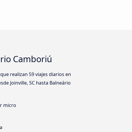
ário Camboriú
e realizan 59 viajes diarios en
sde Joinville, SC hasta Balneário
er micro
ia