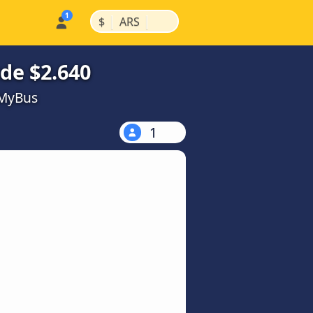
|
|
$
ARS
sde $2.640
kMyBus
1