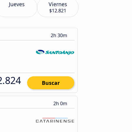
Jueves
Viernes
$12.821
2h 30m
2.824
Buscar
2h 0m