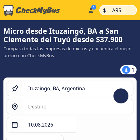
|
|
$
ARS
Micro desde Ituzaingó, BA a San
Clemente del Tuyú desde $37.900
Compara todas las empresas de micros y encuentra el mejor
precio con CheckMyBus
1