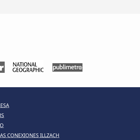
RESA
RS
LO
AS CONEXIONES ILLZACH