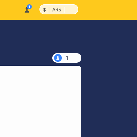
|
|
$
ARS
1