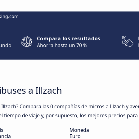
king.com
Compara los resultados
mundo
Ahorra hasta un 70 %
buses a Illzach
llzach? Compara las 0 compañías de micros a Illzach y aver
el tiempo de viaje y, por supuesto, los mejores precios para l
ís
Moneda
ancia
Euro