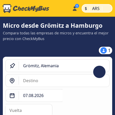
|
|
$
ARS
Micro desde Grömitz a Hamburgo
Compara todas las empresas de micros y encuentra el mejor
precio con CheckMyBus
1