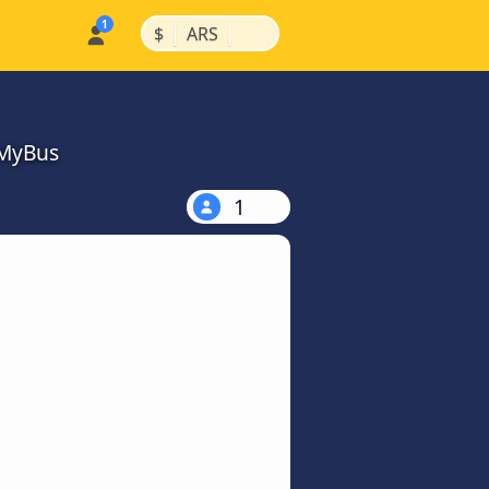
|
|
$
ARS
kMyBus
1