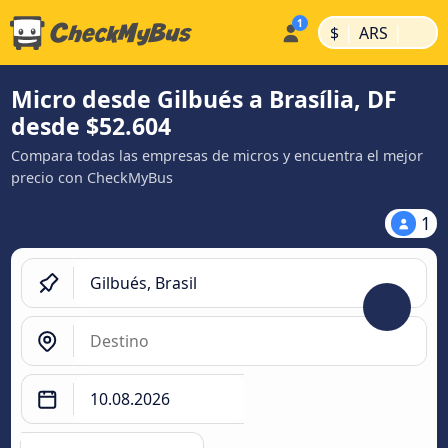
|
|
$
ARS
Micro desde Gilbués a Brasília, DF
desde $52.604
Compara todas las empresas de micros y encuentra el mejor
precio con CheckMyBus
1