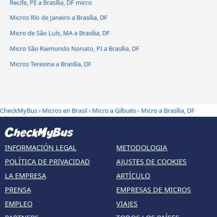
Recife, PE a Brasília, DF micro
Micros Río de Janeiro a Brasília, DF
Micro de São Luís, MA a Brasília, DF
Micro São Raimundo Nonato, PI a Brasília, DF
Micros Teresina a Brasília, DF
CheckMyBus
›
Micros en Brasil
›
Micro a Gilbués
›
Micro a Brasília, DF
INFORMACIÓN LEGAL
METODOLOGIA
POLÍTICA DE PRIVACIDAD
AJUSTES DE COOKIES
LA EMPRESA
ARTÍCULO
PRENSA
EMPRESAS DE MICROS
EMPLEO
VIAJES