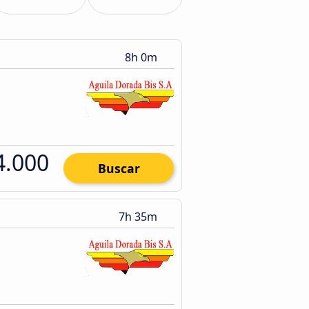
8h 0m
4.000
Buscar
7h 35m