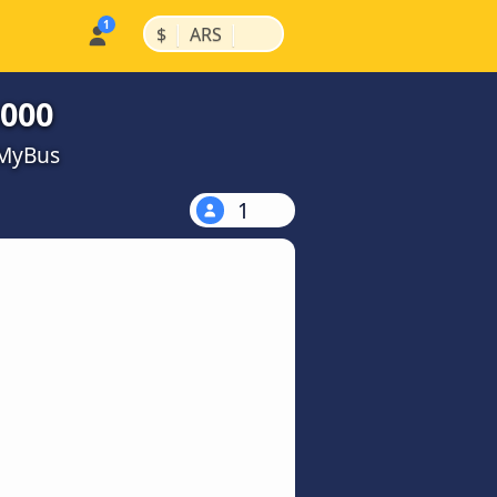
|
|
$
ARS
.000
kMyBus
1