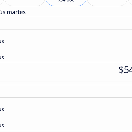
ús martes
us
us
$5
us
us