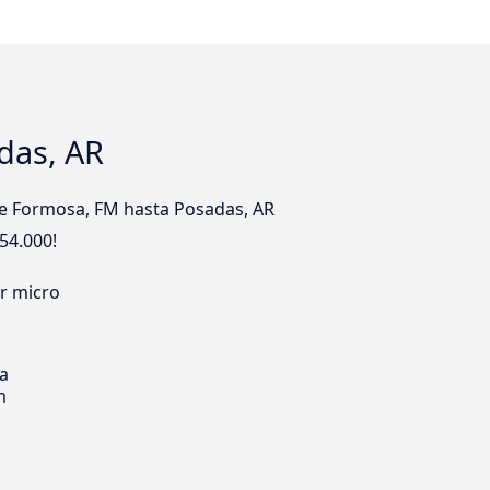
das, AR
de Formosa, FM hasta Posadas, AR
54.000!
er micro
ia
m