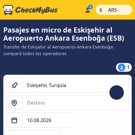
|
|
$
ARS
Pasajes en micro de Eskişehir al
Aeropuerto Ankara Esenboğa (ESB)
Transfer de Eskişehir al Aeropuerto Ankara Esenboğa:
compará todos los operadores
1