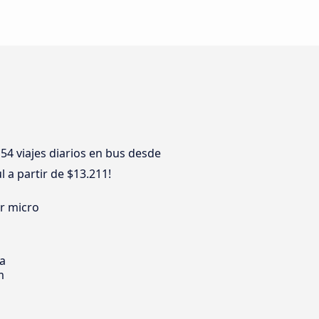
54 viajes diarios en bus desde
 a partir de $13.211!
er micro
ia
m