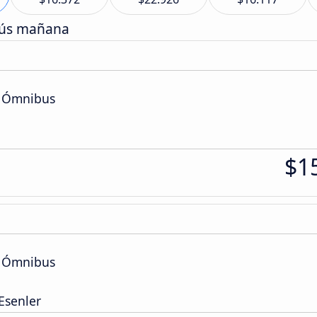
bús mañana
e Ómnibus
$1
e Ómnibus
Esenler