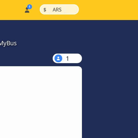
|
|
$
ARS
kMyBus
1