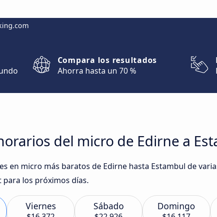
king.com
Compara los resultados
mundo
Ahorra hasta un 70 %
orarios del micro de Edirne a Es
iajes en micro más baratos de Edirne hasta Estambul de va
t para los próximos días.
Viernes
Sábado
Domingo
$16.372
$22.926
$16.117