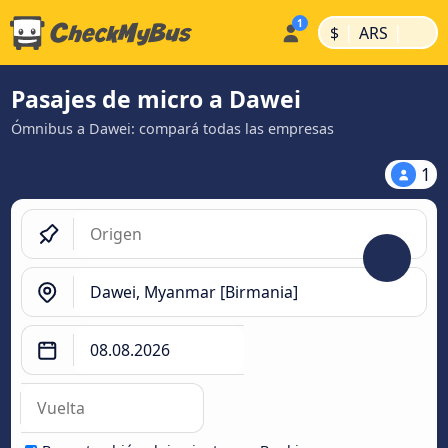
|
|
$
ARS
Pasajes de micro a Dawei
Ómnibus a Dawei: compará todas las empresas
1