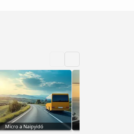
Micro a Naipyidó
Micro a Nyaun