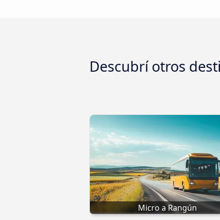
Descubrí otros dest
Micro a Rangún