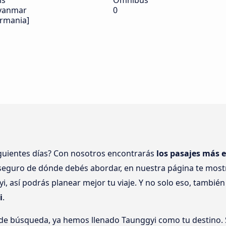
ís
Ómnibus
yanmar
0
irmania]
iguientes días? Con nosotros encontrarás
los pasajes más 
 seguro de dónde debés abordar, en nuestra página te mos
, así podrás planear mejor tu viaje. Y no solo eso, tambi
i
.
 de búsqueda, ya hemos llenado Taunggyi como tu destino. S