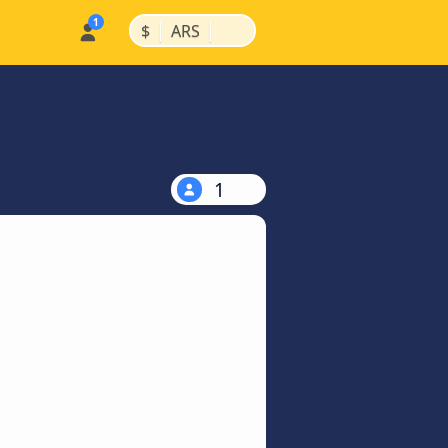
|
|
$
ARS
1