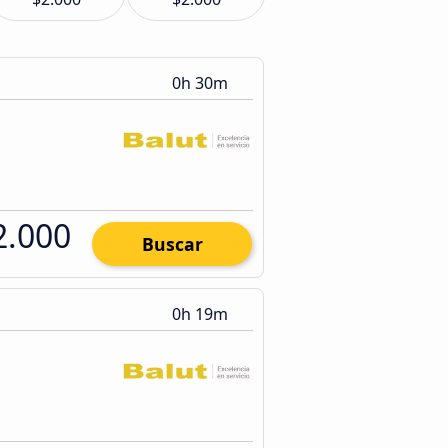
0h 30m
2.000
Buscar
0h 19m