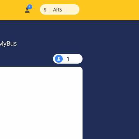
|
|
$
ARS
kMyBus
1