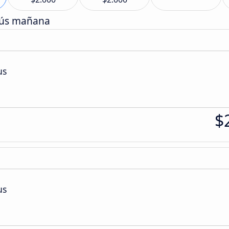
bús mañana
us
$
us