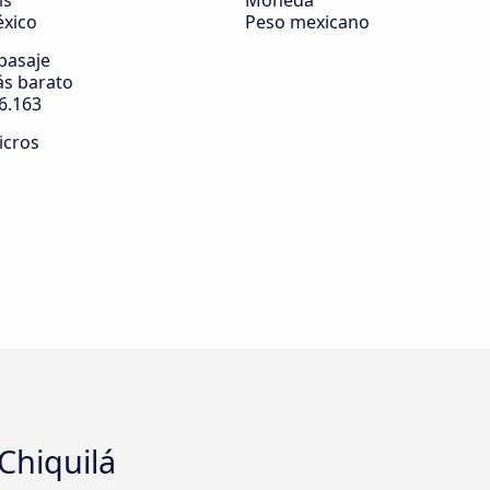
ís
Moneda
xico
Peso mexicano
 pasaje
s barato
6.163
icros
Chiquilá