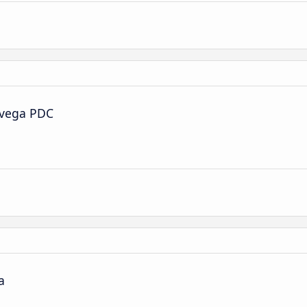
avega PDC
a