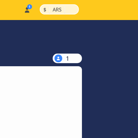
|
|
$
ARS
1