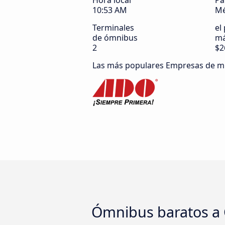
Hora local
Pa
10:53 AM
Mé
Terminales
el
de ómnibus
má
2
$2
Las más populares Empresas de m
Ómnibus baratos a 