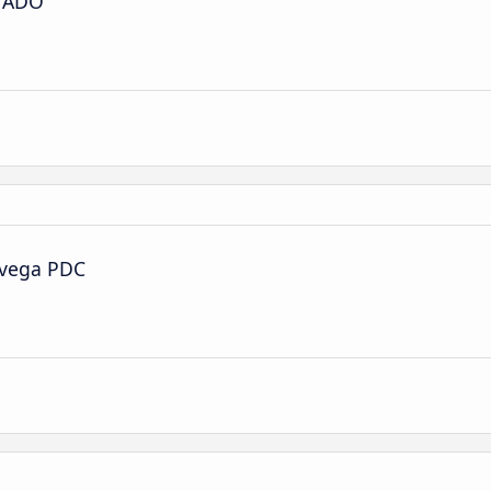
s ADO
avega PDC