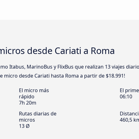
micros desde Cariati a Roma
 Itabus, MarinoBus y FlixBus que realizan 13 viajes diari
 de micro desde Cariati hasta Roma a partir de $18.991!
El micro más
El prim
rápido
06:10
7h 20m
Rutas diarias de
Distanc
micros
460,5 k
13 Ø