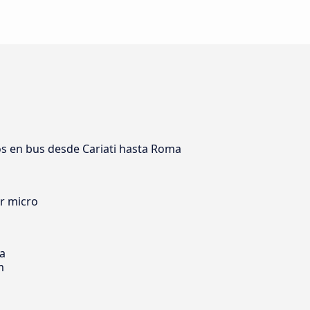
os en bus desde Cariati hasta Roma
er micro
ia
m