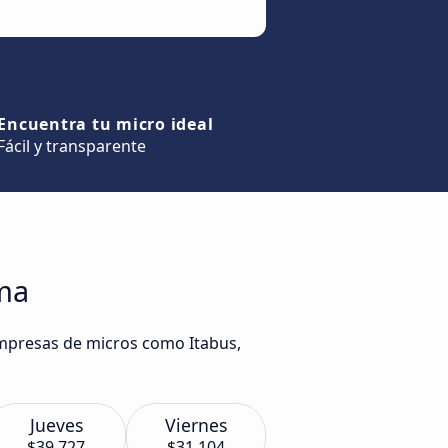
Encuentra tu micro ideal
Fácil y transparente
oma
 empresas de micros como Itabus,
Jueves
Viernes
$39.727
$31.104