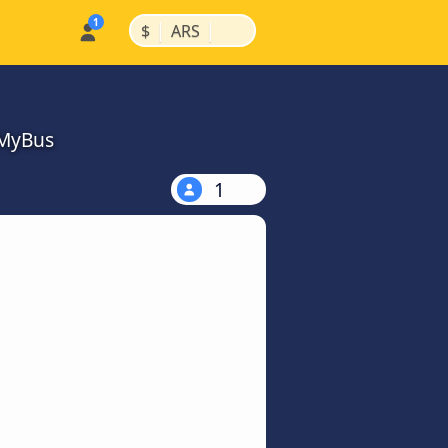
|
|
$
ARS
kMyBus
1