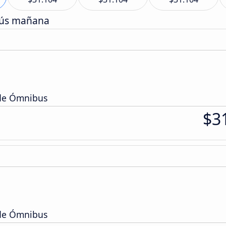
bús mañana
 de Ómnibus
$3
 de Ómnibus