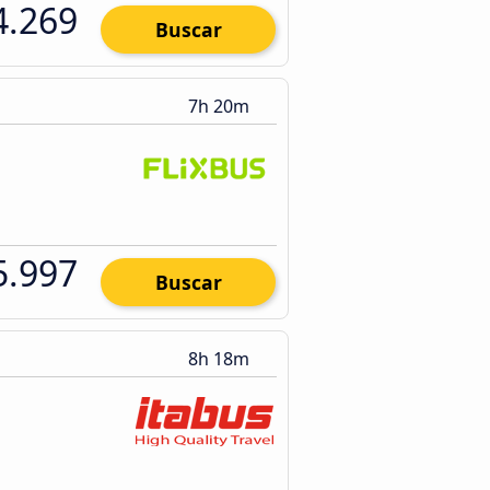
4.269
Buscar
7h 20m
5.997
Buscar
8h 18m