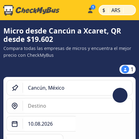
|
|
$
ARS
Micro desde Cancún a Xcaret, QR
desde $19.602
Compara todas las empresas de micros y encuentra el mejor
precio con CheckMyBus
1