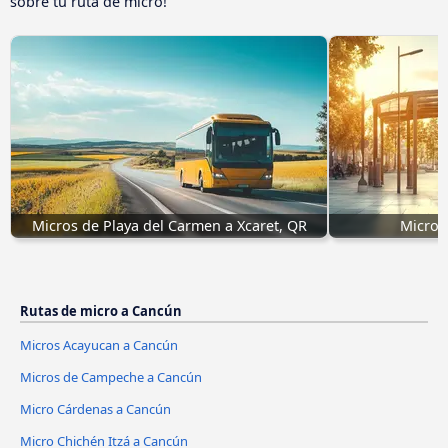
sobre tu ruta de micro!
Micros de Playa del Carmen a Xcaret, QR
Micros
Rutas de micro a Cancún
Micros Acayucan a Cancún
Micros de Campeche a Cancún
Micro Cárdenas a Cancún
Micro Chichén Itzá a Cancún