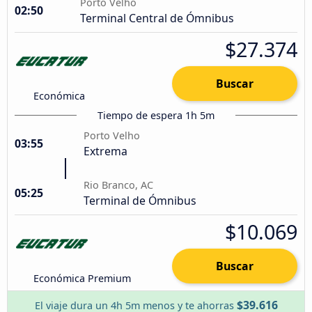
Porto Velho
02:50
Terminal Central de Ómnibus
$27.374
Buscar
Económica
Tiempo de espera 1h 5m
Porto Velho
03:55
Extrema
Rio Branco, AC
05:25
Terminal de Ómnibus
$10.069
Buscar
Económica Premium
$39.616
El viaje dura un 4h 5m menos y te ahorras