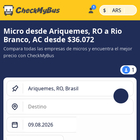
|
|
$
ARS
Micro desde Ariquemes, RO a Rio
Branco, AC desde $36.072
Compara todas las empresas de micros y encuentra el mejor
precio con CheckMyBus
1