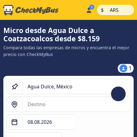
|
|
$
ARS
Micro desde Agua Dulce a
Coatzacoalcos desde $8.159
Compara todas las empresas de micros y encuentra el mejor
precio con CheckMyBus
1