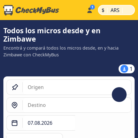
|
|
$
ARS
Todos los micros desde y en
Zimbawe
Encontrá y compará todos los micros desde, en y hacia
Zimbawe con CheckMyBus
1