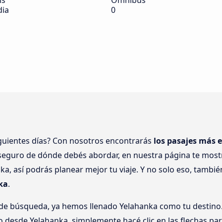
ís
Ómnibus
dia
0
iguientes días? Con nosotros encontrarás
los pasajes más 
 seguro de dónde debés abordar, en nuestra página te mos
a, así podrás planear mejor tu viaje. Y no solo eso, tamb
ka
.
 de búsqueda, ya hemos llenado Yelahanka como tu destino. 
ro desde Yelahanka, simplemente hacé clic en las flechas pa