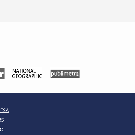
RESA
RS
LO