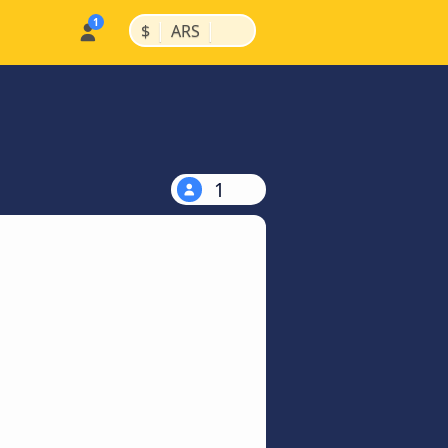
|
|
$
ARS
1