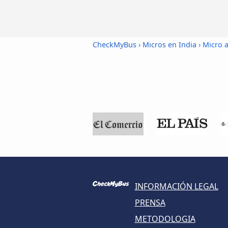
CheckMyBus
›
Micros en India
› Micro 
INFORMACIÓN LEGAL
PRENSA
METODOLOGIA