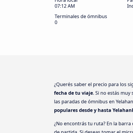
Hora local
Pa
07:12 AM
In
Terminales de ómnibus
0
¿Querés saber el precio para los s
fecha de tu viaje
. Si no estás muy
las paradas de ómnibus en Yelahank
populares desde y hasta Yelahan
¿No encontrás tu ruta? En la barra
de partida. Si deseas tomar el mic