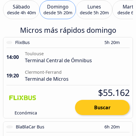
Sábado
Domingo
Lunes
Marte
desde
4h 40m
desde
5h 20m
desde
5h 20m
desde
6
Micros más rápidos domingo
FlixBus
5h 20m
Toulouse
14:00
Terminal Central de Ómnibus
Clermont-Ferrand
19:20
Terminal de Micros
$55.162
Buscar
Económica
BlaBlaCar Bus
6h 20m