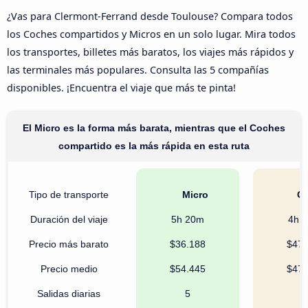
¿Vas para Clermont-Ferrand desde Toulouse? Compara todos
los Coches compartidos y Micros en un solo lugar. Mira todos
los transportes, billetes más baratos, los viajes más rápidos y
las terminales más populares. Consulta las 5 compañías
disponibles. ¡Encuentra el viaje que más te pinta!
El Micro es la forma más barata, mientras que el Coches
compartido es la más rápida en esta ruta
Tipo de transporte
Micro
Co
Duración del viaje
5h 20m
4h 
Precio más barato
$36.188
$47.
Precio medio
$54.445
$47.
Salidas diarias
5
1