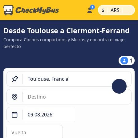
|
|
$
ARS
Desde Toulouse a Clermont-Ferrand
Compara Coches compartidos y Micros y encontra el viaje
perfecto
1