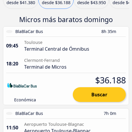
desde
$41.380
desde
$36.188
desde
$43.950
desde
$4
Micros más baratos domingo
BlaBlaCar Bus
8h 35m
Toulouse
09:45
Terminal Central de Ómnibus
Clermont-Ferrand
18:20
Terminal de Micros
$36.188
Buscar
Económica
BlaBlaCar Bus
7h 0m
Aeropuerto Toulouse-Blagnac
11:50
Aeropuerto Toulouse-Blagnac