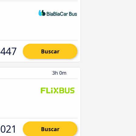
.447
Buscar
3h 0m
.021
Buscar