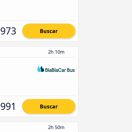
.973
Buscar
2h 10m
.991
Buscar
2h 50m