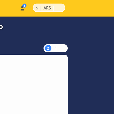
|
|
$
ARS
o
1