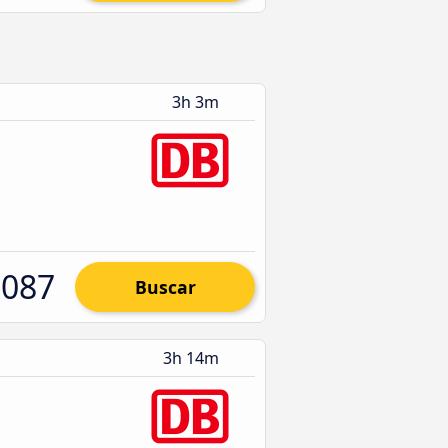
3h 3m
.087
Buscar
3h 14m