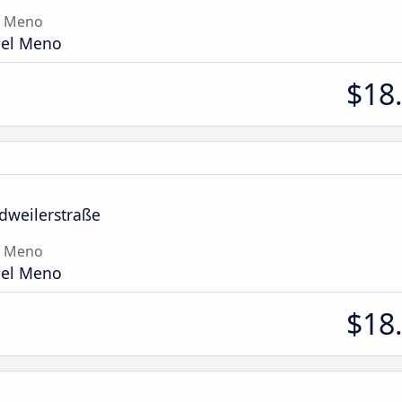
l Meno
del Meno
$18
dweilerstraße
l Meno
del Meno
$18