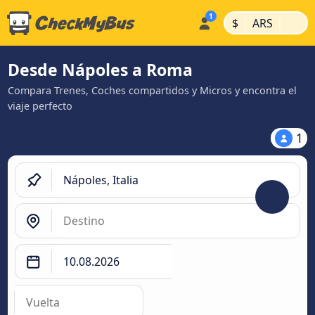
|
|
$
ARS
Desde Nápoles a Roma
Compara Trenes, Coches compartidos y Micros y encontra el
viaje perfecto
1