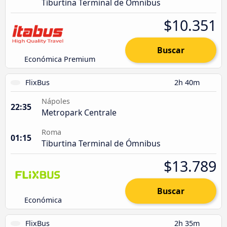
Tiburtina Terminal de Ómnibus
$10.351
Buscar
Económica Premium
FlixBus
2h 40m
Nápoles
22:35
Metropark Centrale
Roma
01:15
Tiburtina Terminal de Ómnibus
$13.789
Buscar
Económica
FlixBus
2h 35m