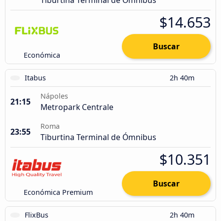
Tiburtina Terminal de Ómnibus
$14.653
Buscar
Económica
Itabus
2h 40m
Nápoles
21:15
Metropark Centrale
Roma
23:55
Tiburtina Terminal de Ómnibus
$10.351
Buscar
Económica Premium
FlixBus
2h 40m