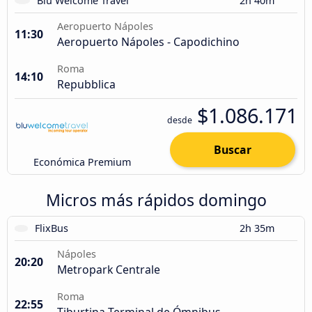
Blu Welcome Travel
2h 40m
Aeropuerto Nápoles
11:30
Aeropuerto Nápoles - Capodichino
Roma
14:10
Repubblica
$1.086.171
desde
Buscar
Económica Premium
Micros más rápidos domingo
FlixBus
2h 35m
Nápoles
20:20
Metropark Centrale
Roma
22:55