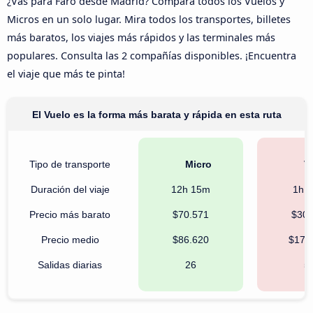
¿Vas para Faro desde Madrid? Compara todos los Vuelos y
Micros en un solo lugar. Mira todos los transportes, billetes
más baratos, los viajes más rápidos y las terminales más
populares. Consulta las 2 compañías disponibles. ¡Encuentra
el viaje que más te pinta!
El Vuelo es la forma más barata y rápida en esta ruta
Tipo de transporte
Micro
Vu
Duración del viaje
12h 15m
1h 
Precio más barato
$70.571
$30.
Precio medio
$86.620
$172
Salidas diarias
26
5