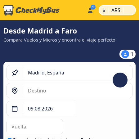
|
|
$
ARS
Desde Madrid a Faro
Compara Vuelos y Micros y encontra el viaje perfecto
1