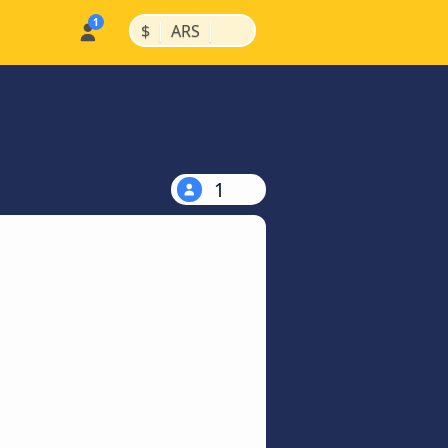
|
|
$
ARS
1