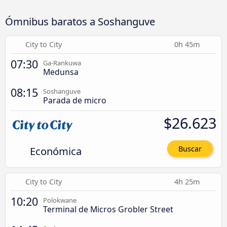
Ómnibus baratos a Soshanguve
City to City
0h 45m
07:30
Ga-Rankuwa
Medunsa
08:15
Soshanguve
Parada de micro
$26.623
Económica
Buscar
City to City
4h 25m
10:20
Polokwane
Terminal de Micros Grobler Street