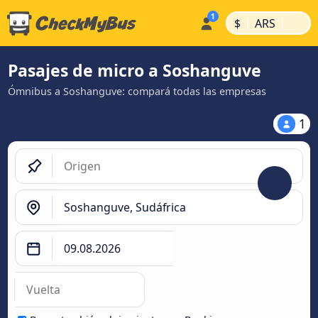
|
|
$
ARS
Pasajes de micro a Soshanguve
Ómnibus a Soshanguve: compará todas las empresas
1