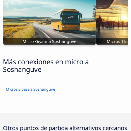
Micro Giyani a Soshanguve
Micros Tho
Más conexiones en micro a
Soshanguve
Micros Sibasa a Soshanguve
Otros puntos de partida alternativos cercanos