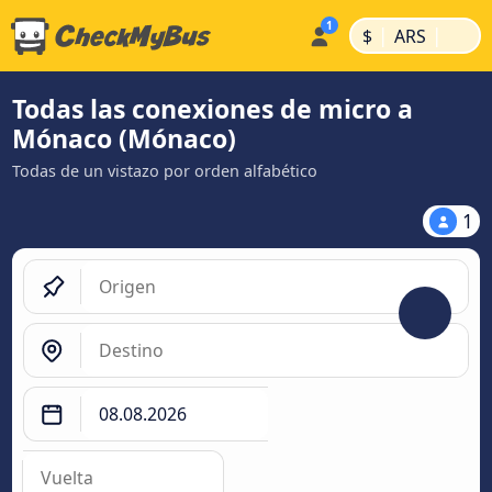
|
|
$
ARS
Todas las conexiones de micro a
Mónaco (Mónaco)
Todas de un vistazo por orden alfabético
1