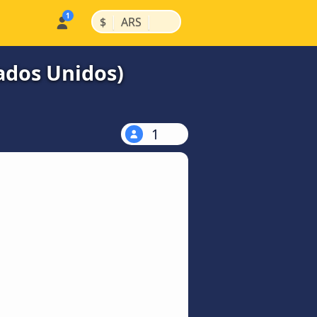
|
|
$
ARS
tados Unidos)
1