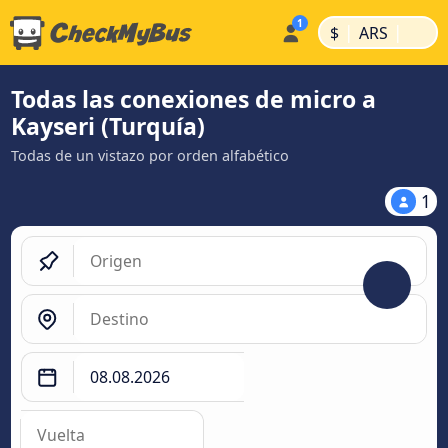
|
|
$
ARS
Todas las conexiones de micro a
Kayseri (Turquía)
Todas de un vistazo por orden alfabético
1