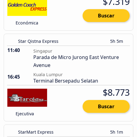
$7.319
Buscar
Económica
Star Qistna Express
5h 5m
11:40
Singapur
Parada de Micro Jurong East Venture
Avenue
Kuala Lumpur
16:45
Terminal Bersepadu Selatan
$8.773
Buscar
Ejecutiva
StarMart Express
5h 1m