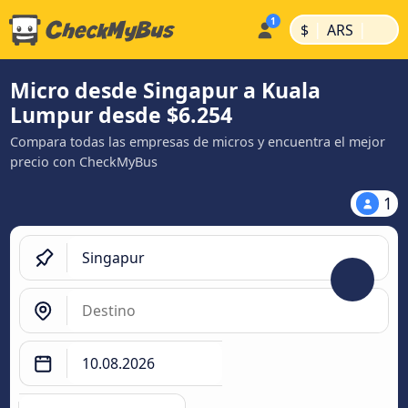
|
|
$
ARS
Micro desde Singapur a Kuala
Lumpur desde $6.254
Compara todas las empresas de micros y encuentra el mejor
precio con CheckMyBus
1