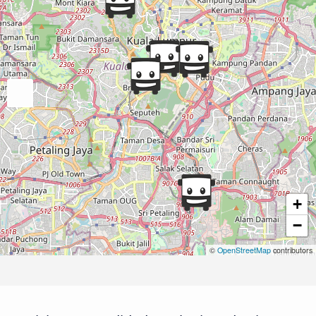
+
−
©
OpenStreetMap
contributors