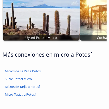
Uyuni Potosí Micro
Cochab
Más conexiones en micro a Potosí
Micros de La Paz a Potosí
Sucre Potosí Micro
Micros de Tarija a Potosí
Micro Tupiza a Potosí