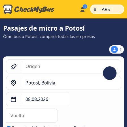
|
|
$
ARS
Pasajes de micro a Potosí
Ómnibus a Potosí: compará todas las empresas
1