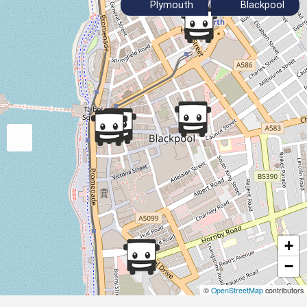
Plymouth
Blackpool
+
−
©
OpenStreetMap
contributors