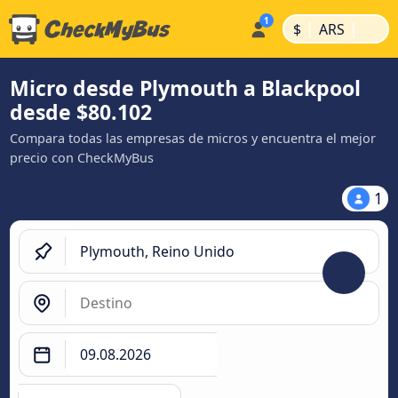
|
|
$
ARS
Micro desde Plymouth a Blackpool
desde $80.102
Compara todas las empresas de micros y encuentra el mejor
precio con CheckMyBus
1