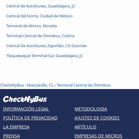
Central de Autobuses, Guadalajara, JC
Central del Norte, Ciudad de México
Terminal de Micros, Morelia
Terminal Central de Ómnibus, Colima
Central De Autobuses Zapotlán, Cd Guzmán
Tlaquepaque Terminal Sur, Guadalajara, JC
CheckMyBus
›
Manzanillo, CL
› Terminal Central de Ómnibus
INFORMACIÓN LEGAL
METODOLOGIA
POLÍTICA DE PRIVACIDAD
AJUSTES DE COOKIES
LA EMPRESA
ARTÍCULO
PRENSA
EMPRESAS DE MICROS