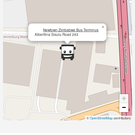
×
Newtown Zimbabwe Bus Terminus
Alberltina Sisulu Road 293
+
−
©
OpenStreetMap
contributors