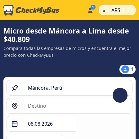
|
|
$
ARS
Micro desde Máncora a Lima desde
$40.809
Compara todas las empresas de micros y encuentra el mejor
precio con CheckMyBus
1