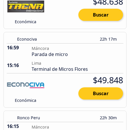
$48.638
Buscar
Económica
Econociva
22h 17m
16:59
Máncora
Parada de micro
Lima
15:16
Terminal de Micros Flores
$49.848
Buscar
Económica
Ronco Peru
22h 30m
16:15
Máncora