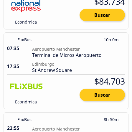
$83.734
Buscar
Económica
FlixBus
10h 0m
07:35
Aeropuerto Manchester
Terminal de Micros Aeropuerto
Edimburgo
17:35
St Andrew Square
$84.703
Buscar
Económica
FlixBus
8h 50m
22:55
Aeropuerto Manchester