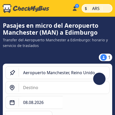
|
|
$
ARS
Pasajes en micro del Aeropuerto
Manchester (MAN) a Edimburgo
Transfer del Aeropuerto Manchester a Edimburgo: horario y
servicio de traslados
1