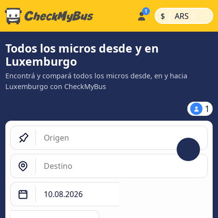
|
|
$
ARS
Todos los micros desde y en
Luxemburgo
Encontrá y compará todos los micros desde, en y hacia
Luxemburgo con CheckMyBus
1