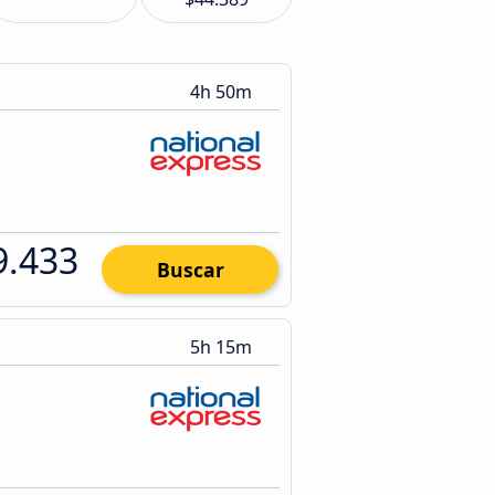
4h 50m
9.433
Buscar
5h 15m