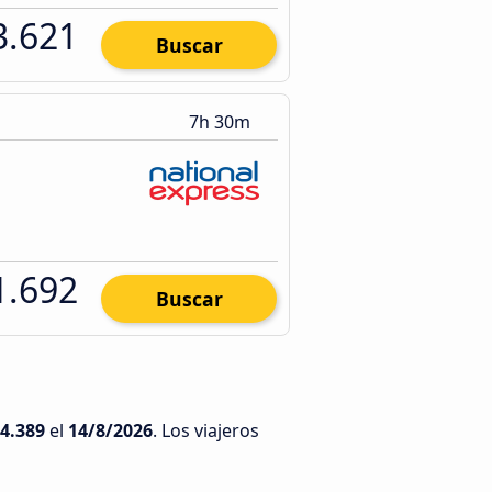
3.621
Buscar
7h 30m
1.692
Buscar
4.389
el
14/8/2026
. Los viajeros