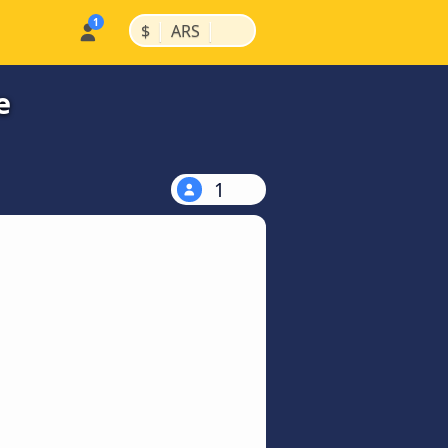
|
|
$
ARS
e
1