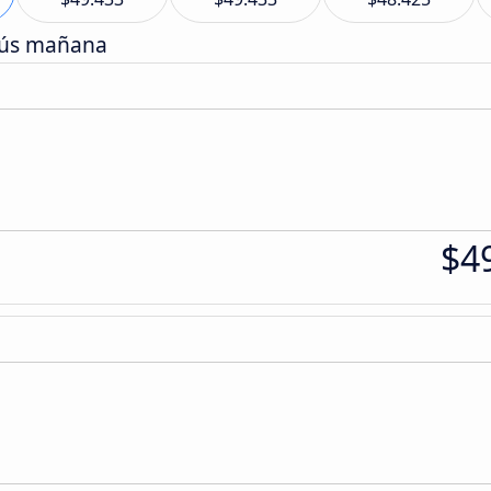
bús mañana
$4