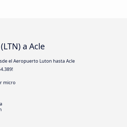
(LTN) a Acle
sde el Aeropuerto Luton hasta Acle
44.389!
er micro
ia
m