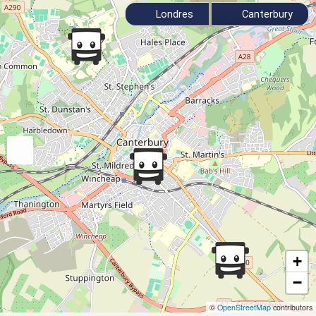
Londres
Canterbury
+
−
©
OpenStreetMap
contributors