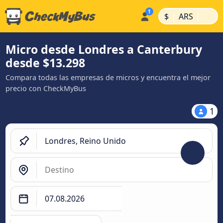
|
|
$
ARS
Micro desde Londres a Canterbury
desde $13.298
Compara todas las empresas de micros y encuentra el mejor
precio con CheckMyBus
1