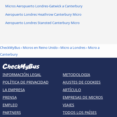
Micros Aeropuerto Londres-Gatwick a Canterbury
Aeropuerto Londres Heathrow Canterbury Micro
Aeropuerto Londres Stansted Canterbury Micro
CheckMyBus
›
Micros en Reino Unido
›
Micro a Londres
›
Micro a
Canterbury
INFORMACIÓN LEGAL
METODOLOGIA
POLÍTICA DE PRIVACIDAD
AJUSTES DE COOKIES
LA EMPRESA
ARTÍCULO
PRENSA
EMPRESAS DE MICROS
EMPLEO
VIAJES
PARTNERS
TODOS LOS PAÍSES