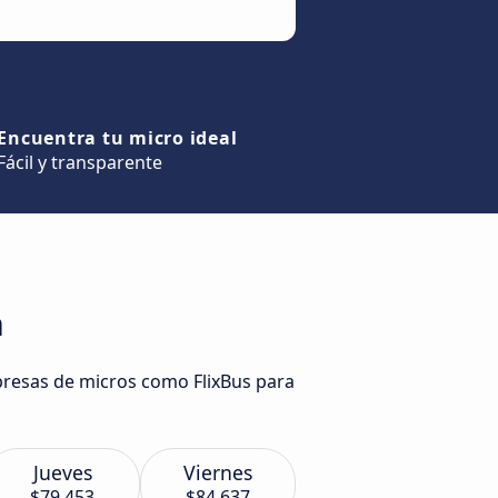
Encuentra tu micro ideal
Fácil y transparente
h
mpresas de micros como FlixBus para
Jueves
Viernes
$79.453
$84.637