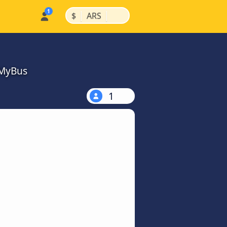
|
|
$
ARS
kMyBus
1