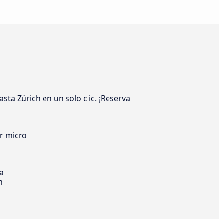
sta Zúrich en un solo clic. ¡Reserva
er micro
ia
m