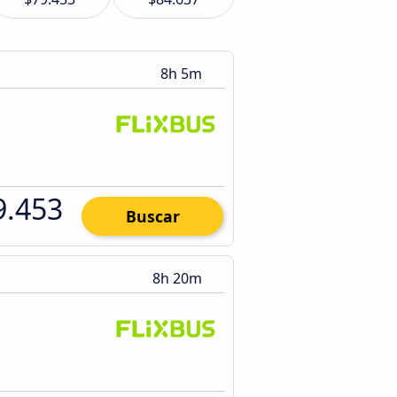
8h 5m
9.453
Buscar
8h 20m