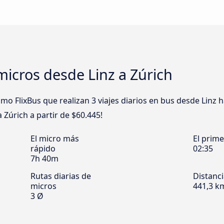
icros desde Linz a Zúrich
FlixBus que realizan 3 viajes diarios en bus desde Linz ha
 Zúrich a partir de $60.445!
El micro más
El prim
rápido
02:35
7h 40m
Rutas diarias de
Distanc
micros
441,3 k
3 Ø