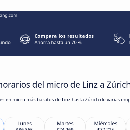
king.com
Compara los resultados
mundo
Ahorra hasta un 70 %
orarios del micro de Linz a Zúric
ajes en micro más baratos de Linz hasta Zúrich de varias e
Lunes
Martes
Miércoles
$86.365
$74.269
$77.725