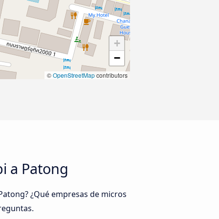
+
−
©
OpenStreetMap
contributors
bi a Patong
 a Patong? ¿Qué empresas de micros
reguntas.