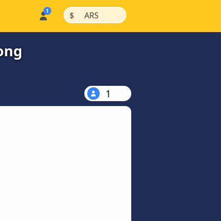
|
|
$
ARS
tong
1