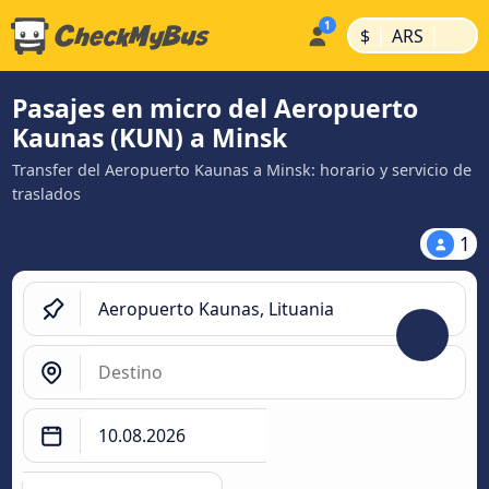
|
|
$
ARS
Pasajes en micro del Aeropuerto
Kaunas (KUN) a Minsk
Transfer del Aeropuerto Kaunas a Minsk: horario y servicio de
traslados
1